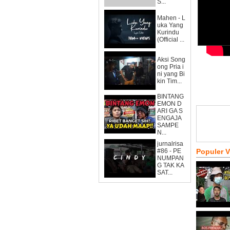
S...
Mahen - L
uka Yang
Kurindu
(Official ...
Aksi Song
ong Pria i
ni yang Bi
kin Tim...
BINTANG
EMON D
ARI GA S
ENGAJA
SAMPE
N...
jurnalrisa
#86 - PE
Populer 
NUMPAN
G TAK KA
SAT...