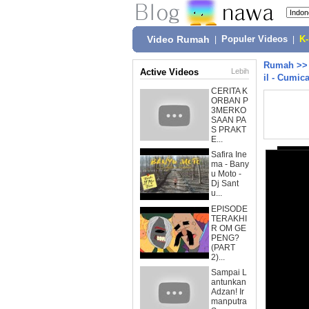
Video Rumah
|
Populer Videos
|
K
Rumah
>
Active Videos
Lebih
il - Cumic
CERITA K
ORBAN P
3MERKO
SAAN PA
S PRAKT
E...
Safira Ine
ma - Bany
u Moto -
Dj Sant
u...
EPISODE
TERAKHI
R OM GE
PENG?
(PART
2)...
Sampai L
antunkan
Adzan! Ir
manputra