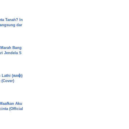
ta Tanah? In
Langsung dar
 Marah Bang
ari Jendela S
.
- Lathi (ꦭꦛꦶ)
) (Cover)
 Maafkan Aku
inta (Official