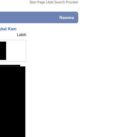
Start Page
|
Add Search Provider
Nawwa
ykal Kam
Lebih