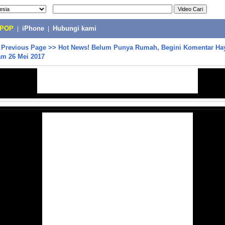
-POP
|
iPhone
|
Hubungi kami
>
Previous Page
>>
Hot News! Belum Punya Rumah, Begini Komentar Ha
am 26 Mei 2017