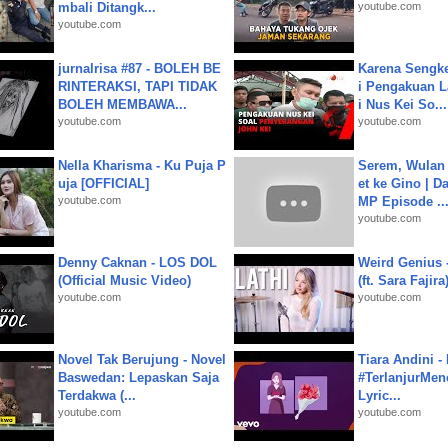
mbali Ditangk...
youtube.com
youtube.com
jurnalrisa #87 - BOLEH BE
Karena Sengke
RINTERAKSI, TAPI TIDAK
i Pengakuan 
BOLEH MEMBAWA...
i Nus Kei So...
youtube.com
youtube.com
Nella Kharisma - Ku Puja P
Serem, Wulan
uja [OFFICIAL]
et ke Gino | D
youtube.com
MP Episode ..
youtube.com
Denny Caknan - LOS DOL
Weird Genius 
(Official Music Video)
(ft. Sara Fajira
youtube.com
youtube.com
Novel Tak Berujung - Novel
Tiara Andini -
Baswedan: Lepaskan Saja
#TerlanjurMenc
Terdakwa (...
Lyric...
youtube.com
youtube.com