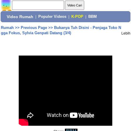
Video Rumah
|
Populer Videos
|
K-POP
|
BBM
Rumah
>>
Previous Page
>>
Bukanya Tuh Disini - Penjaga Toko N
gga Fokus, Sylvia Genpati Datang (3/4)
Lebih