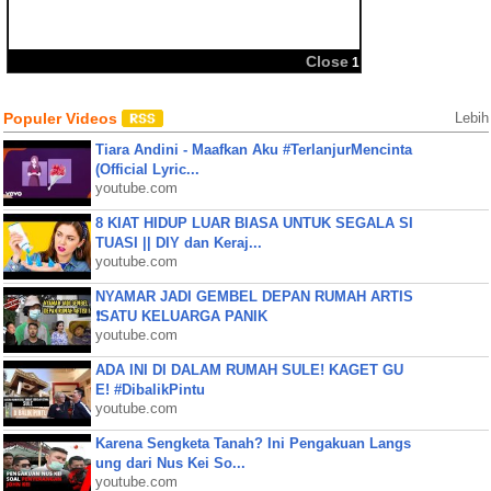
BBM
Share:
Populer Videos
Lebih
Tiara Andini - Maafkan Aku #TerlanjurMencinta
(Official Lyric...
youtube.com
8 KIAT HIDUP LUAR BIASA UNTUK SEGALA SI
TUASI || DIY dan Keraj...
youtube.com
NYAMAR JADI GEMBEL DEPAN RUMAH ARTIS
❗SATU KELUARGA PANIK
youtube.com
ADA INI DI DALAM RUMAH SULE! KAGET GU
E! #DibalikPintu
youtube.com
Karena Sengketa Tanah? Ini Pengakuan Langs
ung dari Nus Kei So...
youtube.com