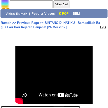
Video Rumah
|
Populer Videos
|
K-POP
|
BBM
Rumah
>>
Previous Page
>>
BINTANG DI HATIKU - Berhasilkah Ba
gus Lari Dari Kejaran Penjahat [24 Mei 2017]
Lebih