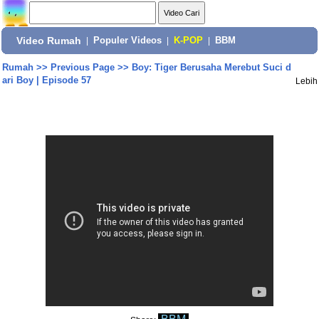
Video Rumah
|
Populer Videos
|
K-POP
|
BBM
Rumah
>>
Previous Page
>>
Boy: Tiger Berusaha Merebut Suci d
ari Boy | Episode 57
Lebih