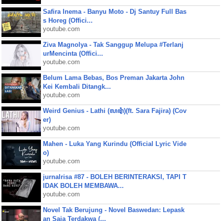
Safira Inema - Banyu Moto - Dj Santuy Full Bas
s Horeg (Offici...
youtube.com
Ziva Magnolya - Tak Sanggup Melupa #Terlanj
urMencinta (Offici...
youtube.com
Belum Lama Bebas, Bos Preman Jakarta John
Kei Kembali Ditangk...
youtube.com
Weird Genius - Lathi (ꦭꦛꦶ)(ft. Sara Fajira) (Cov
er)
youtube.com
Mahen - Luka Yang Kurindu (Official Lyric Vide
o)
youtube.com
jurnalrisa #87 - BOLEH BERINTERAKSI, TAPI T
IDAK BOLEH MEMBAWA...
youtube.com
Novel Tak Berujung - Novel Baswedan: Lepask
an Saja Terdakwa (...