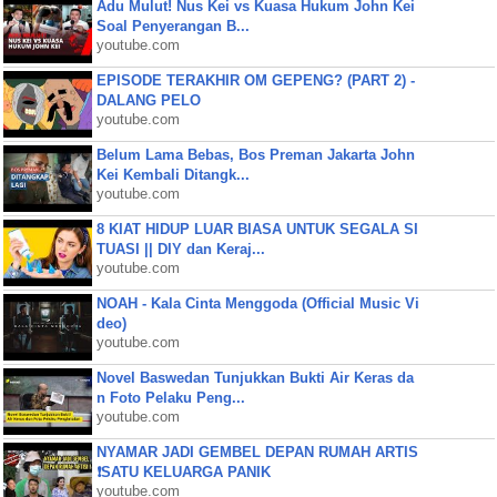
Adu Mulut! Nus Kei vs Kuasa Hukum John Kei
Soal Penyerangan B...
youtube.com
EPISODE TERAKHIR OM GEPENG? (PART 2) -
DALANG PELO
youtube.com
Belum Lama Bebas, Bos Preman Jakarta John
Kei Kembali Ditangk...
youtube.com
8 KIAT HIDUP LUAR BIASA UNTUK SEGALA SI
TUASI || DIY dan Keraj...
youtube.com
NOAH - Kala Cinta Menggoda (Official Music Vi
deo)
youtube.com
Novel Baswedan Tunjukkan Bukti Air Keras da
n Foto Pelaku Peng...
youtube.com
NYAMAR JADI GEMBEL DEPAN RUMAH ARTIS
❗SATU KELUARGA PANIK
youtube.com