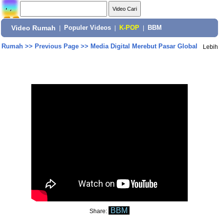
Video Rumah
|
Populer Videos
|
K-POP
|
BBM
Rumah
>>
Previous Page
>>
Media Digital Merebut Pasar Global
Lebih
BBM
Share: