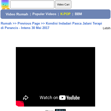
Video Rumah
|
Populer Videos
|
K-POP
|
BBM
Rumah
>>
Previous Page
>>
Kondisi Indadari Pasca Jalani Terapi
di Perancis - Intens 30 Mei 2017
Lebih