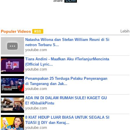
BBM
Share:
Populer Videos
Lebih
Natasha Wilona dan Stefan William Reuni di Si
netron Terbaru S...
youtube.com
Tiara Andini - Maafkan Aku #TerlanjurMencinta
(Official Lyric...
youtube.com
Penampakan 25 Terduga Pelaku Penyerangan
di Tangerang dan Jak...
youtube.com
ADA INI DI DALAM RUMAH SULE! KAGET GU
E! #DibalikPintu
youtube.com
8 KIAT HIDUP LUAR BIASA UNTUK SEGALA SI
TUASI || DIY dan Keraj...
youtube.com