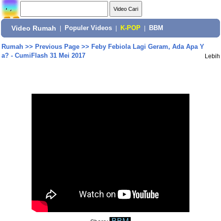
Video Rumah
|
Populer Videos
|
K-POP
|
BBM
Rumah
>>
Previous Page
>>
Feby Febiola Lagi Geram, Ada Apa Y
a? - CumiFlash 31 Mei 2017
Lebih