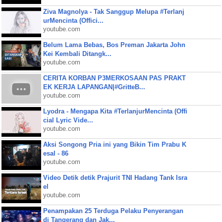
Ziva Magnolya - Tak Sanggup Melupa #Terlanj
urMencinta (Offici...
youtube.com
Belum Lama Bebas, Bos Preman Jakarta John
Kei Kembali Ditangk...
youtube.com
CERITA KORBAN P3MERKOSAAN PAS PRAKT
EK KERJA LAPANGAN|#GritteB...
youtube.com
Lyodra - Mengapa Kita #TerlanjurMencinta (Offi
cial Lyric Vide...
youtube.com
Aksi Songong Pria ini yang Bikin Tim Prabu K
esal - 86
youtube.com
Video Detik detik Prajurit TNI Hadang Tank Isra
el
youtube.com
Penampakan 25 Terduga Pelaku Penyerangan
di Tangerang dan Jak...