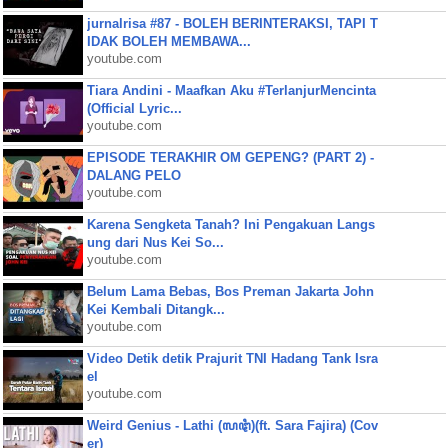
jurnalrisa #87 - BOLEH BERINTERAKSI, TAPI T
IDAK BOLEH MEMBAWA...
youtube.com
Tiara Andini - Maafkan Aku #TerlanjurMencinta
(Official Lyric...
youtube.com
EPISODE TERAKHIR OM GEPENG? (PART 2) -
DALANG PELO
youtube.com
Karena Sengketa Tanah? Ini Pengakuan Langs
ung dari Nus Kei So...
youtube.com
Belum Lama Bebas, Bos Preman Jakarta John
Kei Kembali Ditangk...
youtube.com
Video Detik detik Prajurit TNI Hadang Tank Isra
el
youtube.com
Weird Genius - Lathi (ꦭꦛꦶ)(ft. Sara Fajira) (Cov
er)