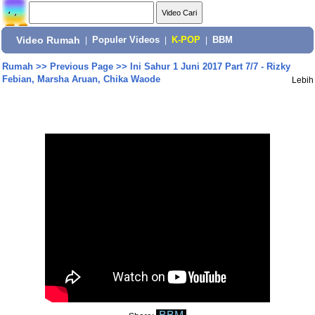
Video Rumah
|
Populer Videos
|
K-POP
|
BBM
Rumah
>>
Previous Page
>>
Ini Sahur 1 Juni 2017 Part 7/7 - Rizky
Febian, Marsha Aruan, Chika Waode
Lebih