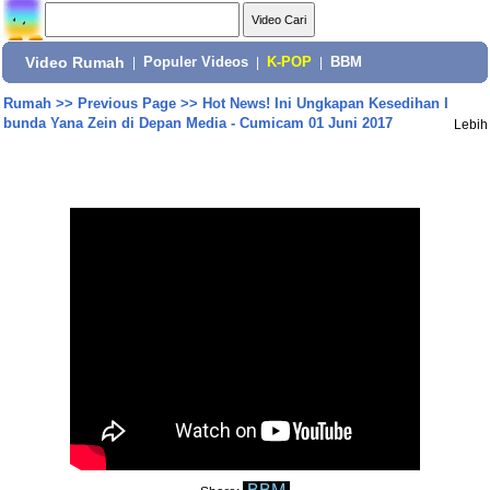
Video Rumah
|
Populer Videos
|
K-POP
|
BBM
Rumah
>>
Previous Page
>>
Hot News! Ini Ungkapan Kesedihan I
bunda Yana Zein di Depan Media - Cumicam 01 Juni 2017
Lebih