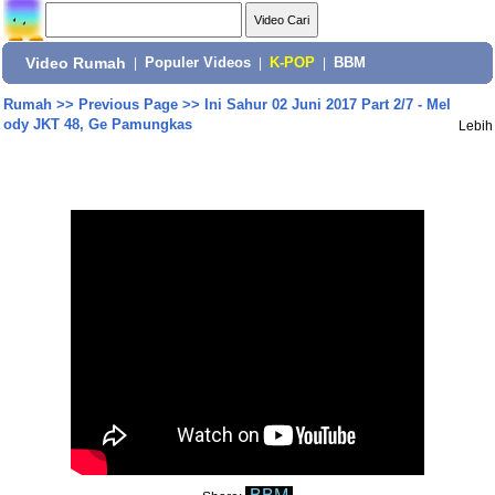
Video Rumah
|
Populer Videos
|
K-POP
|
BBM
Rumah
>>
Previous Page
>>
Ini Sahur 02 Juni 2017 Part 2/7 - Mel
ody JKT 48, Ge Pamungkas
Lebih