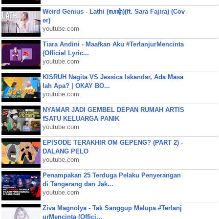
Weird Genius - Lathi (ꦭꦛꦶ)(ft. Sara Fajira) (Cov
er)
youtube.com
Tiara Andini - Maafkan Aku #TerlanjurMencinta
(Official Lyric...
youtube.com
KISRUH Nagita VS Jessica Iskandar, Ada Masa
lah Apa? | OKAY BO...
youtube.com
NYAMAR JADI GEMBEL DEPAN RUMAH ARTIS
❗SATU KELUARGA PANIK
youtube.com
EPISODE TERAKHIR OM GEPENG? (PART 2) -
DALANG PELO
youtube.com
Penampakan 25 Terduga Pelaku Penyerangan
di Tangerang dan Jak...
youtube.com
Ziva Magnolya - Tak Sanggup Melupa #Terlanj
urMencinta (Offici...