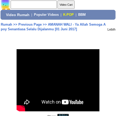
Video Rumah
|
Populer Videos
|
K-POP
|
BBM
Rumah
>>
Previous Page
>>
AMANAH WALI - Ya Allah Semoga A
poy Senantiasa Selalu Dijalanmu [01 Juni 2017]
Lebih