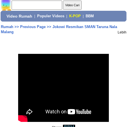
Video Rumah
|
Populer Videos
|
K-POP
|
BBM
Rumah
>>
Previous Page
>>
Jokowi Resmikan SMAN Taruna Nala
Malang
Lebih