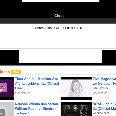
Close
6
Share:
Email
•
URL
•
Editor
•
HTML
Videos
Tiara Andini - Maafkan Aku
Ziva Magnolya
#TerlanjurMencinta (Official
up Melupa #Te
Lyric...
nta (Offici...
youtube.com
youtube.com
Natasha Wilona dan Stefan
NOAH - Kala C
William Reuni di Sinetron
da (Official M
Terbaru S...
youtube.com