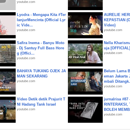
youtube.com
Lyodra - Mengapa Kita #Ter
AURELIE HER
lanjurMencinta (Official Lyr
KEPASTIAN (Of
ic Vide...
Video)
youtube.com
youtube.com
Safira Inema - Banyu Moto
Nella Kharism
- Dj Santuy Full Bass Hore
uja [OFFICIAL
g (Offici...
youtube.com
youtube.com
BAHAYA TUKANG OJEK JA
Belum Lama B
MAN SEKARANG
eman Jakarta 
youtube.com
mbali Ditangk.
youtube.com
Video Detik detik Prajurit T
jurnalrisa #8
NI Hadang Tank Israel
RINTERAKSI, 
youtube.com
BOLEH MEMBA
youtube.com