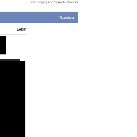
Start Page
|
Add Search Provider
Nawwa
Lebih