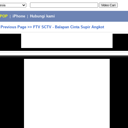
-POP
|
iPhone
|
Hubungi kami
>
Previous Page
>>
FTV SCTV - Balapan Cinta Supir Angkot