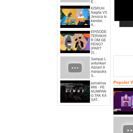
E...
KISRUH
Nagita VS
Jessica Is
kandar,
A...
EPISODE
TERAKHI
R OM GE
PENG?
(PART
2)...
Sampai L
antunkan
Adzan! Ir
manputra
S...
Populer 
jurnalrisa
#86 - PE
NUMPAN
G TAK KA
SAT...