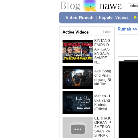
Video Rumah
|
Populer Videos
|
K
Rumah
>
Active Videos
Lebih
BINTANG
EMON D
ARI GA S
ENGAJA
SAMPE
N...
Aksi Song
ong Pria i
ni yang Bi
kin Tim...
Mahen - L
uka Yang
Kurindu
(Official ...
CERITA K
ORBAN P
3MERKO
SAAN PA
S PRAKT