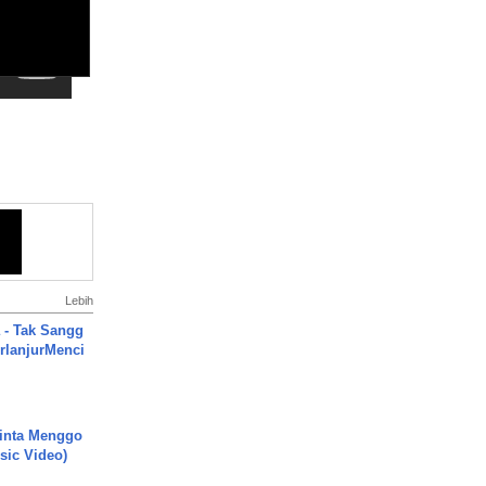
Lebih
 - Tak Sangg
rlanjurMenci
inta Menggo
usic Video)