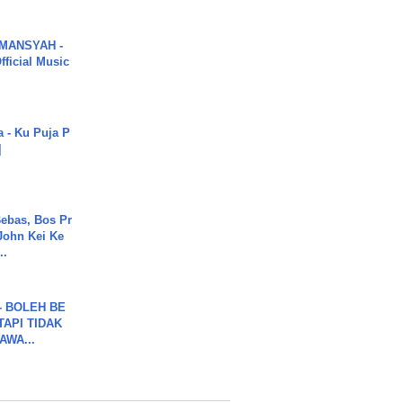
MANSYAH -
ficial Music
a - Ku Puja P
]
ebas, Bos Pr
John Kei Ke
..
7 - BOLEH BE
TAPI TIDAK
WA...