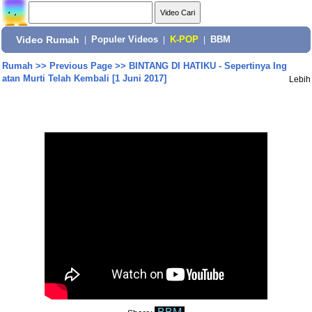
Video Rumah
|
Populer Videos
|
K-POP
|
BBM
Rumah
>>
Previous Page
>>
BINTANG DI HATIKU - Sepertinya Ing
atan Murti Telah Kembali [1 Juni 2017]
Lebih