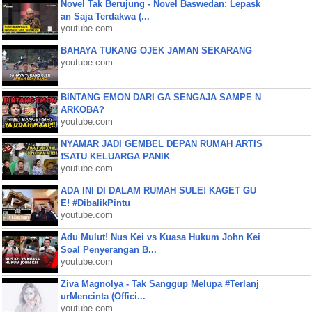
Novel Tak Berujung - Novel Baswedan: Lepask
an Saja Terdakwa (...
youtube.com
BAHAYA TUKANG OJEK JAMAN SEKARANG
youtube.com
BINTANG EMON DARI GA SENGAJA SAMPE N
ARKOBA?
youtube.com
NYAMAR JADI GEMBEL DEPAN RUMAH ARTIS
❗SATU KELUARGA PANIK
youtube.com
ADA INI DI DALAM RUMAH SULE! KAGET GU
E! #DibalikPintu
youtube.com
Adu Mulut! Nus Kei vs Kuasa Hukum John Kei
Soal Penyerangan B...
youtube.com
Ziva Magnolya - Tak Sanggup Melupa #Terlanj
urMencinta (Offici...
youtube.com