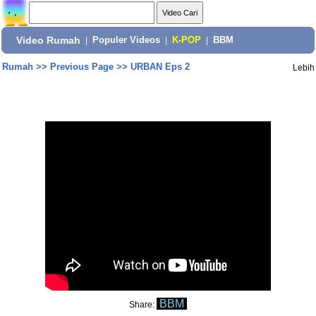
Video Rumah
|
Populer Videos
|
K-POP
|
BBM
Rumah
>>
Previous Page
>>
URBAN Eps 2
Lebih
BBM
Share: