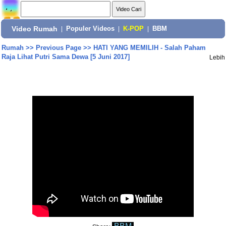
Video Rumah
|
Populer Videos
|
K-POP
|
BBM
Rumah
>>
Previous Page
>>
HATI YANG MEMILIH - Salah Paham
Raja Lihat Putri Sama Dewa [5 Juni 2017]
Lebih