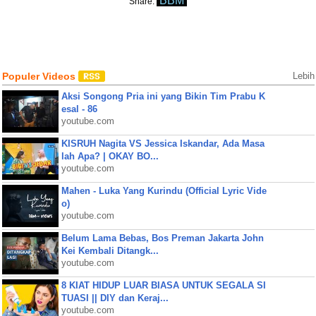
BBM
Share:
Populer Videos
Lebih
Aksi Songong Pria ini yang Bikin Tim Prabu K
esal - 86
youtube.com
KISRUH Nagita VS Jessica Iskandar, Ada Masa
lah Apa? | OKAY BO...
youtube.com
Mahen - Luka Yang Kurindu (Official Lyric Vide
o)
youtube.com
Belum Lama Bebas, Bos Preman Jakarta John
Kei Kembali Ditangk...
youtube.com
8 KIAT HIDUP LUAR BIASA UNTUK SEGALA SI
TUASI || DIY dan Keraj...
youtube.com