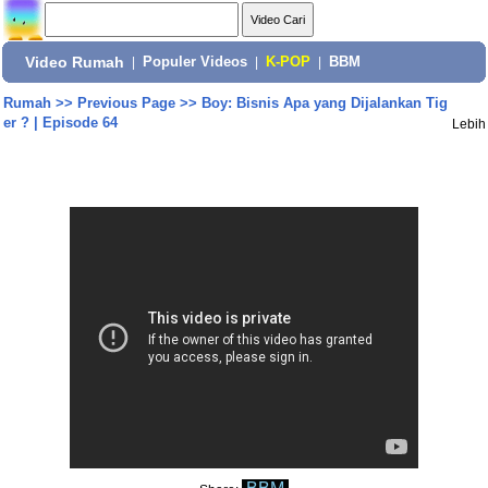
Video Rumah
|
Populer Videos
|
K-POP
|
BBM
Rumah
>>
Previous Page
>>
Boy: Bisnis Apa yang Dijalankan Tig
er ? | Episode 64
Lebih