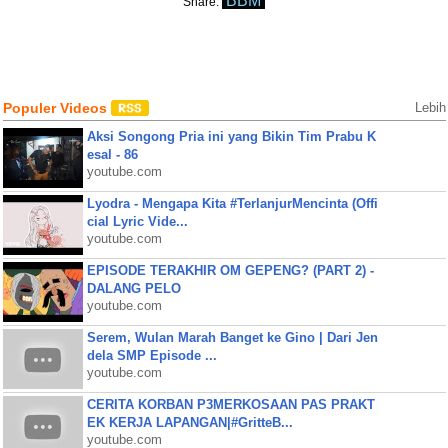
BBM
Share:
Populer Videos
Lebih
Aksi Songong Pria ini yang Bikin Tim Prabu K
esal - 86
youtube.com
Lyodra - Mengapa Kita #TerlanjurMencinta (Offi
cial Lyric Vide...
youtube.com
EPISODE TERAKHIR OM GEPENG? (PART 2) -
DALANG PELO
youtube.com
Serem, Wulan Marah Banget ke Gino | Dari Jen
dela SMP Episode ...
youtube.com
CERITA KORBAN P3MERKOSAAN PAS PRAKT
EK KERJA LAPANGAN|#GritteB...
youtube.com