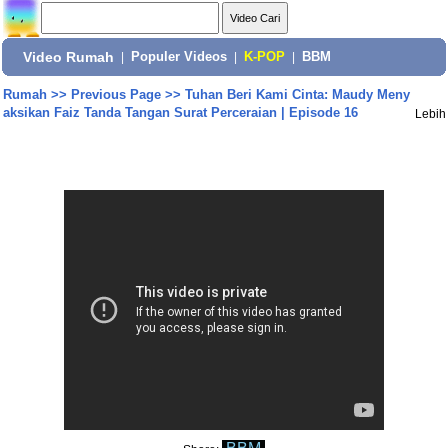
Video Rumah
|
Populer Videos
|
K-POP
|
BBM
Rumah
>>
Previous Page
>>
Tuhan Beri Kami Cinta: Maudy Meny
aksikan Faiz Tanda Tangan Surat Perceraian | Episode 16
Lebih