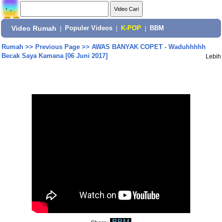
Video Rumah
|
Populer Videos
|
K-POP
|
BBM
Rumah
>>
Previous Page
>>
AWAS BANYAK COPET - Waduhhhhh
Becak Saya Kamana [06 Juni 2017]
Lebih