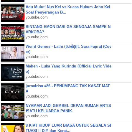
Adu Mulut! Nus Kei vs Kuasa Hukum John Kei
Soal Penyerangan B...
youtube.com
BINTANG EMON DARI GA SENGAJA SAMPE N
ARKOBA?
youtube.com
Weird Genius - Lathi (ꦭꦛꦶ)(ft. Sara Fajira) (Cov
er)
youtube.com
Mahen - Luka Yang Kurindu (Official Lyric Vide
o)
youtube.com
jurnalrisa #86 - PENUMPANG TAK KASAT MAT
A
youtube.com
NYAMAR JADI GEMBEL DEPAN RUMAH ARTIS
❗SATU KELUARGA PANIK
youtube.com
8 KIAT HIDUP LUAR BIASA UNTUK SEGALA SI
TUASI || DIY dan Keraj...