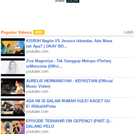
BBM
Share:
Populer Videos
Lebih
KISRUH Nagita VS Jessica Iskandar, Ada Masa
lah Apa? | OKAY BO...
youtube.com
Ziva Magnolya - Tak Sanggup Melupa #Terlanj
urMencinta (Offici...
youtube.com
AURELIE HERMANSYAH - KEPASTIAN (Official
Music Video)
youtube.com
ADA INI DI DALAM RUMAH SULE! KAGET GU
E! #DibalikPintu
youtube.com
EPISODE TERAKHIR OM GEPENG? (PART 2) -
DALANG PELO
youtube.com