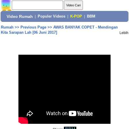
Video Rumah
|
Populer Videos
|
K-POP
|
BBM
Rumah
>>
Previous Page
>>
AWAS BANYAK COPET - Mendingan
Kita Sarapan Lah [06 Juni 2017]
Lebih