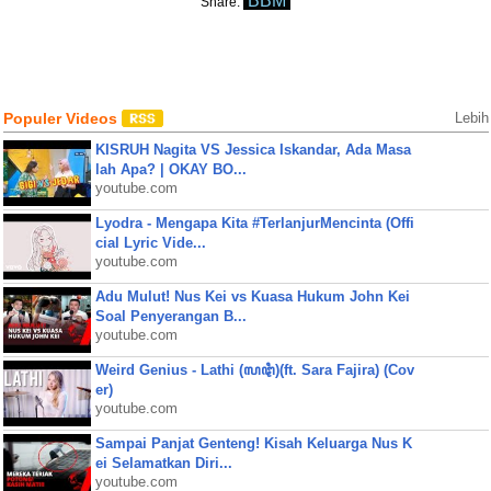
BBM
Share:
Populer Videos
Lebih
KISRUH Nagita VS Jessica Iskandar, Ada Masa
lah Apa? | OKAY BO...
youtube.com
Lyodra - Mengapa Kita #TerlanjurMencinta (Offi
cial Lyric Vide...
youtube.com
Adu Mulut! Nus Kei vs Kuasa Hukum John Kei
Soal Penyerangan B...
youtube.com
Weird Genius - Lathi (ꦭꦛꦶ)(ft. Sara Fajira) (Cov
er)
youtube.com
Sampai Panjat Genteng! Kisah Keluarga Nus K
ei Selamatkan Diri...
youtube.com