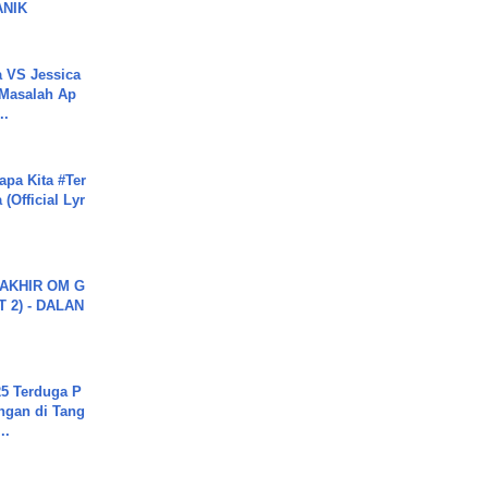
ANIK
 VS Jessica
 Masalah Ap
..
apa Kita #Ter
(Official Lyr
AKHIR OM G
 2) - DALAN
5 Terduga P
ngan di Tang
..