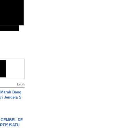
Lebih
 Marah Bang
ari Jendela S
.
 GEMBEL DE
RTIS❗SATU