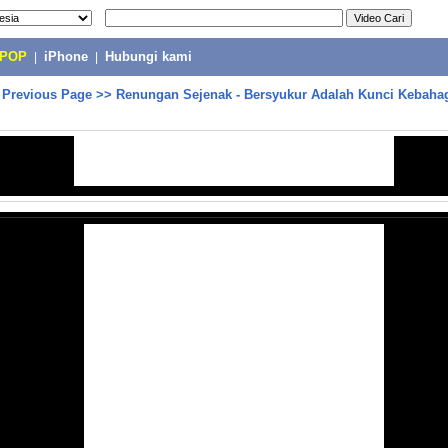
-POP
|
iPhone
|
Hubungi kami
>
Previous Page
>>
Renungan Sejenak - Bersyukur Adalah Kunci Kebaha