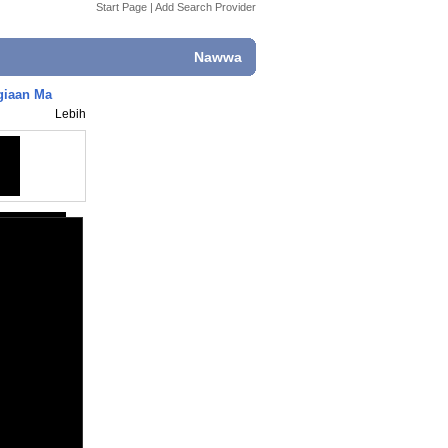
Start Page
|
Add Search Provider
Nawwa
giaan Ma
Lebih