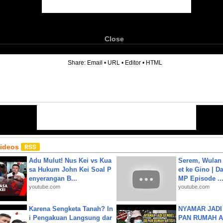
Close
6
Share:
Email
•
URL
•
Editor
•
HTML
Videos
Adu Mulut! Nus Kei vs Kua
Serem, Wulan
sa Hukum John Kei Soal P
et ke Gino | D
enyerangan B...
MP Episode ..
youtube.com
youtube.com
Karena Sengketa Tanah? In
NYAMAR JADI
i Pengakuan Langsung dar
PAN RUMAH A