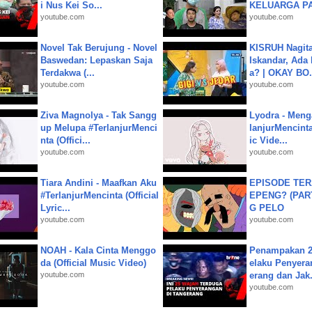
i Nus Kei So...
KELUARGA P
youtube.com
youtube.com
Novel Tak Berujung - Novel
KISRUH Nagita
Baswedan: Lepaskan Saja
Iskandar, Ada
Terdakwa (...
a? | OKAY BO.
youtube.com
youtube.com
Ziva Magnolya - Tak Sangg
Lyodra - Meng
up Melupa #TerlanjurMenci
lanjurMencinta 
nta (Offici...
ic Vide...
youtube.com
youtube.com
Tiara Andini - Maafkan Aku
EPISODE TER
#TerlanjurMencinta (Official
EPENG? (PART
Lyric...
G PELO
youtube.com
youtube.com
NOAH - Kala Cinta Menggo
Penampakan 2
da (Official Music Video)
elaku Penyera
youtube.com
erang dan Jak.
youtube.com