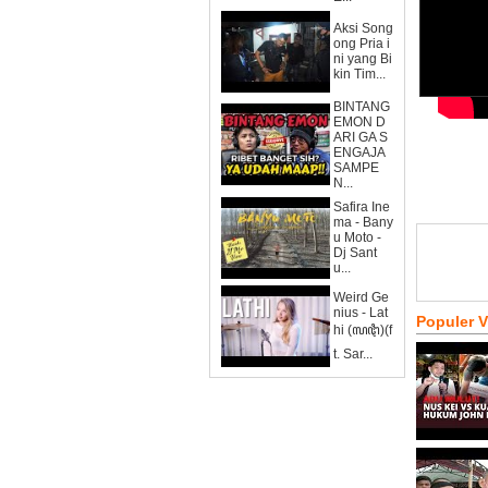
Aksi Song
ong Pria i
ni yang Bi
kin Tim...
BINTANG
EMON D
ARI GA S
ENGAJA
SAMPE
N...
Safira Ine
ma - Bany
u Moto -
Dj Sant
u...
Weird Ge
nius - Lat
Populer 
hi (ꦭꦛꦶ)(f
t. Sar...