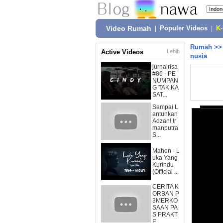
Video Rumah
|
Populer Videos
|
K
Rumah
>
Active Videos
Lebih
nusia
jurnalrisa
#86 - PE
NUMPAN
G TAK KA
SAT...
Sampai L
antunkan
Adzan! Ir
manputra
S...
Mahen - L
uka Yang
Kurindu
(Official ...
CERITA K
ORBAN P
3MERKO
SAAN PA
S PRAKT
E...