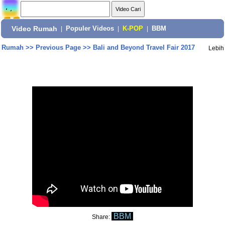
Video Rumah
|
Populer Videos
|
K-POP
|
BBM
Rumah
>>
Previous Page
>>
Bali and Beyond Travel Fair 2017
Lebih
BBM
Share: