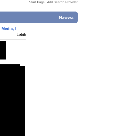
Start Page
|
Add Search Provider
Nawwa
 Media, I
Lebih