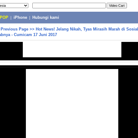
-POP
|
iPhone
|
Hubungi kami
>
Previous Page
>>
Hot News! Jelang Nikah, Tyas Mirasih Marah di Sosial
abnya - Cumicam 17 Juni 2017