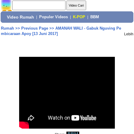
Video Rumah
|
Populer Videos
|
K-POP
|
BBM
Rumah
>>
Previous Page
>>
AMANAH WALI - Gabuk Nguving Pe
mbicaraan Apoy [13 Juni 2017]
Lebih