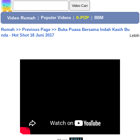
Video Rumah
|
Populer Videos
|
K-POP
|
BBM
Rumah
>>
Previous Page
>>
Buka Puasa Bersama Indah Kasih Bu
nda - Hot Shot 18 Juni 2017
Lebih