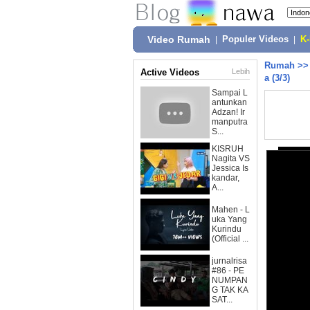
Video Rumah
|
Populer Videos
|
K
Rumah
>
Active Videos
Lebih
a (3/3)
Sampai L
antunkan
Adzan! Ir
manputra
S...
KISRUH
Nagita VS
Jessica Is
kandar,
A...
Mahen - L
uka Yang
Kurindu
(Official ...
jurnalrisa
#86 - PE
NUMPAN
G TAK KA
SAT...