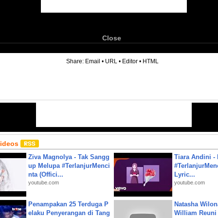
Close
6
Share:
Email
•
URL
•
Editor
•
HTML
Videos
Ziva Magnolya - Tak Sangg
Tiara Andini -
up Melupa #TerlanjurMenci
#TerlanjurMenc
nta (Offici...
Lyric...
youtube.com
youtube.com
Penampakan 25 Terduga P
Natasha Wilon
elaku Penyerangan di Tang
William Reuni 