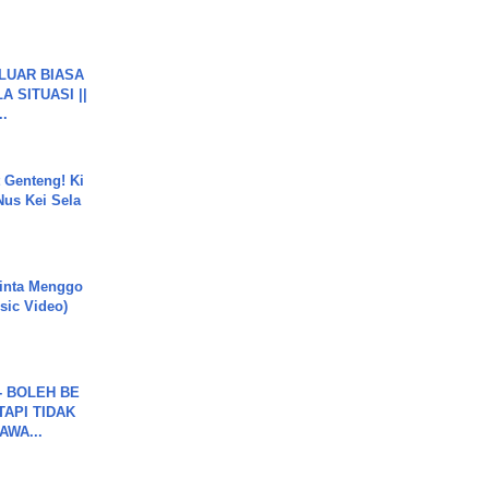
 LUAR BIASA
 SITUASI ||
..
 Genteng! Ki
Nus Kei Sela
inta Menggo
usic Video)
7 - BOLEH BE
TAPI TIDAK
WA...