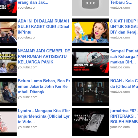
erang dan Jak...
Terbaru S...
youtube.com
youtube.com
ADA INI DI DALAM RUMAH
8 KIAT HIDUP
SULE! KAGET GUE! #Dibal
UNTUK SEGALA
ikPintu
DIY dan Keraj.
youtube.com
youtube.com
NYAMAR JADI GEMBEL DE
Sampai Panjat
PAN RUMAH ARTIS❗SATU
sah Keluarga 
KELUARGA PANIK
matkan Diri...
youtube.com
youtube.com
Belum Lama Bebas, Bos Pr
NOAH - Kala C
eman Jakarta John Kei Ke
da (Official M
mbali Ditangk...
youtube.com
youtube.com
Lyodra - Mengapa Kita #Ter
jurnalrisa #8
lanjurMencinta (Official Lyr
RINTERAKSI, 
ic Vide...
BOLEH MEMBA
youtube.com
youtube.com