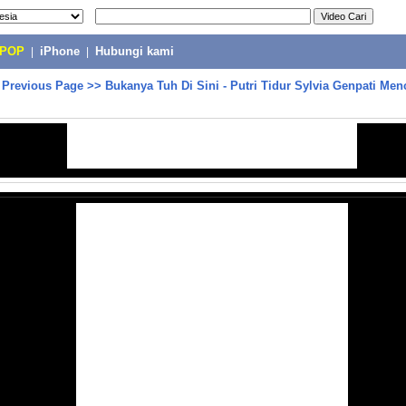
-POP
|
iPhone
|
Hubungi kami
>
Previous Page
>>
Bukanya Tuh Di Sini - Putri Tidur Sylvia Genpati Menc