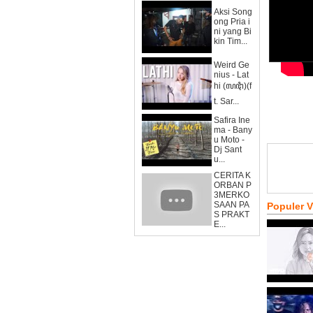
Aksi Song
ong Pria i
ni yang Bi
kin Tim...
Weird Ge
nius - Lat
hi (ꦭꦛꦶ)(f
t. Sar...
Safira Ine
ma - Bany
u Moto -
Dj Sant
u...
CERITA K
ORBAN P
3MERKO
SAAN PA
Populer 
S PRAKT
E...