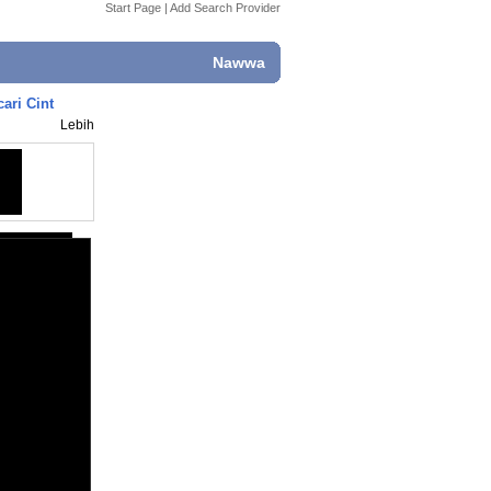
Start Page
|
Add Search Provider
Nawwa
ari Cint
Lebih