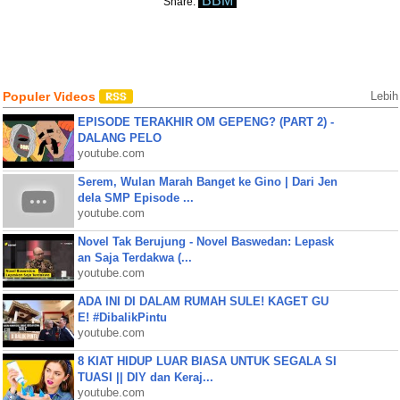
BBM
Share:
Populer Videos
Lebih
EPISODE TERAKHIR OM GEPENG? (PART 2) -
DALANG PELO
youtube.com
Serem, Wulan Marah Banget ke Gino | Dari Jen
dela SMP Episode ...
youtube.com
Novel Tak Berujung - Novel Baswedan: Lepask
an Saja Terdakwa (...
youtube.com
ADA INI DI DALAM RUMAH SULE! KAGET GU
E! #DibalikPintu
youtube.com
8 KIAT HIDUP LUAR BIASA UNTUK SEGALA SI
TUASI || DIY dan Keraj...
youtube.com