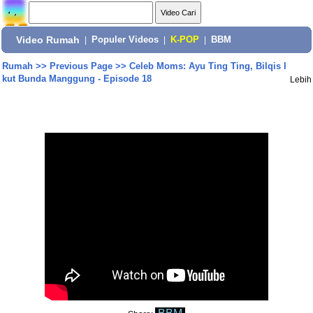
Video Rumah
|
Populer Videos
|
K-POP
|
BBM
Rumah
>>
Previous Page
>>
Celeb Moms: Ayu Ting Ting, Bilqis I
kut Bunda Manggung - Episode 18
Lebih