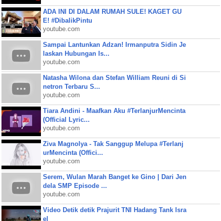
ADA INI DI DALAM RUMAH SULE! KAGET GU
E! #DibalikPintu
youtube.com
Sampai Lantunkan Adzan! Irmanputra Sidin Je
laskan Hubungan Is...
youtube.com
Natasha Wilona dan Stefan William Reuni di Si
netron Terbaru S...
youtube.com
Tiara Andini - Maafkan Aku #TerlanjurMencinta
(Official Lyric...
youtube.com
Ziva Magnolya - Tak Sanggup Melupa #Terlanj
urMencinta (Offici...
youtube.com
Serem, Wulan Marah Banget ke Gino | Dari Jen
dela SMP Episode ...
youtube.com
Video Detik detik Prajurit TNI Hadang Tank Isra
el