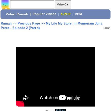
Video Rumah
|
Populer Videos
|
K-POP
|
BBM
Rumah
>>
Previous Page
>>
My Life My Story: In Memoriam Julia
Perez - Episode 2 (Part 4)
Lebih