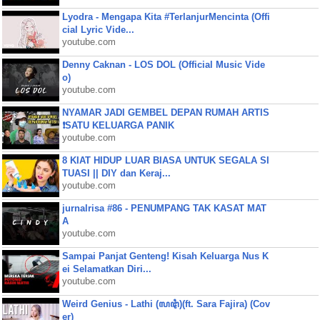
Lyodra - Mengapa Kita #TerlanjurMencinta (Offi
cial Lyric Vide...
youtube.com
Denny Caknan - LOS DOL (Official Music Vide
o)
youtube.com
NYAMAR JADI GEMBEL DEPAN RUMAH ARTIS
❗SATU KELUARGA PANIK
youtube.com
8 KIAT HIDUP LUAR BIASA UNTUK SEGALA SI
TUASI || DIY dan Keraj...
youtube.com
jurnalrisa #86 - PENUMPANG TAK KASAT MAT
A
youtube.com
Sampai Panjat Genteng! Kisah Keluarga Nus K
ei Selamatkan Diri...
youtube.com
Weird Genius - Lathi (ꦭꦛꦶ)(ft. Sara Fajira) (Cov
er)