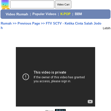
Video Rumah
|
Populer Videos
|
K-POP
|
BBM
Rumah
>>
Previous Page
>>
FTV SCTV - Ketika Cinta Salah Jodo
h
Lebih