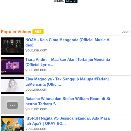
BBM
Share:
Populer Videos
Lebih
NOAH - Kala Cinta Menggoda (Official Music Vi
deo)
youtube.com
Tiara Andini - Maafkan Aku #TerlanjurMencinta
(Official Lyric...
youtube.com
Ziva Magnolya - Tak Sanggup Melupa #Terlanj
urMencinta (Offici...
youtube.com
Natasha Wilona dan Stefan William Reuni di Si
netron Terbaru S...
youtube.com
KISRUH Nagita VS Jessica Iskandar, Ada Masa
lah Apa? | OKAY BO...
youtube.com