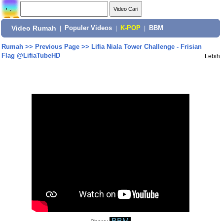
Video Rumah
|
Populer Videos
|
K-POP
|
BBM
Rumah
>>
Previous Page
>>
Lifia Niala Tower Challenge - Frisian
Flag @LifiaTubeHD
Lebih