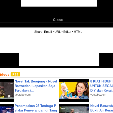
Close
6
Share:
Email
•
URL
•
Editor
•
HTML
Videos
Novel Tak Berujung - Novel
8 KIAT HIDUP
Baswedan: Lepaskan Saja
UNTUK SEGALA
Terdakwa (...
DIY dan Keraj.
youtube.com
youtube.com
Penampakan 25 Terduga P
Novel Baswed
elaku Penyerangan di Tang
Bukti Air Kera