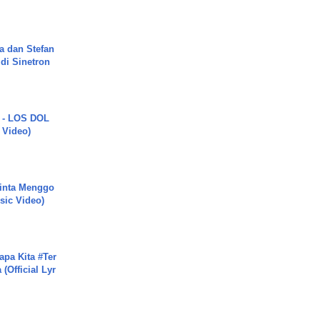
a dan Stefan
di Sinetron
 - LOS DOL
c Video)
inta Menggo
usic Video)
apa Kita #Ter
(Official Lyr