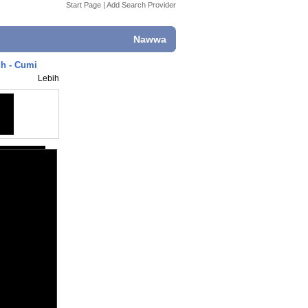
Start Page
|
Add Search Provider
Nawwa
uh - Cumi
Lebih