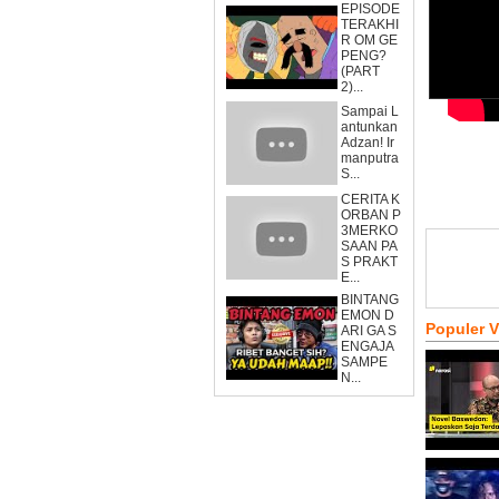
EPISODE
TERAKHI
R OM GE
PENG?
(PART
2)...
Sampai L
antunkan
Adzan! Ir
manputra
S...
CERITA K
ORBAN P
3MERKO
SAAN PA
S PRAKT
E...
BINTANG
EMON D
Populer 
ARI GA S
ENGAJA
SAMPE
N...