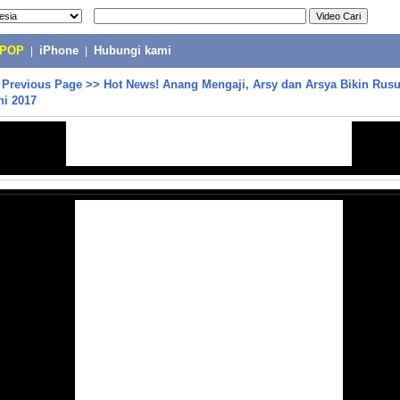
-POP
|
iPhone
|
Hubungi kami
>
Previous Page
>>
Hot News! Anang Mengaji, Arsy dan Arsya Bikin Rus
ni 2017