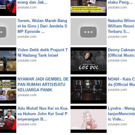
erang dan Jak...
elaku Peng...
youtube.com
youtube.com
Serem, Wulan Marah Bang
Natasha Wilon
et ke Gino | Dari Jendela S
William Reuni 
MP Episode ...
Terbaru S...
youtube.com
youtube.com
Video Detik detik Prajurit T
Denny Caknan
NI Hadang Tank Israel
(Official Musi
youtube.com
youtube.com
NYAMAR JADI GEMBEL DE
NOAH - Kala C
PAN RUMAH ARTIS❗SATU
da (Official M
KELUARGA PANIK
youtube.com
youtube.com
Adu Mulut! Nus Kei vs Kua
Lyodra - Meng
sa Hukum John Kei Soal P
lanjurMencinta 
enyerangan B...
ic Vide...
youtube.com
youtube.com