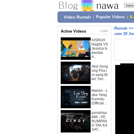
Video Rumah
|
Populer Videos
|
K
Rumah
>
Active Videos
Lebih
cam 20 Ju
KISRUH
Nagita VS
Jessica Is
kandar,
A...
Aksi Song
ong Pria i
ni yang Bi
kin Tim...
Mahen - L
uka Yang
Kurindu
(Official ...
jurnalrisa
#86 - PE
NUMPAN
G TAK KA
SAT...