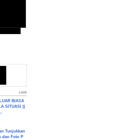
Lebih
 LUAR BIASA
 SITUASI ||
..
an Tunjukkan
s dan Foto P