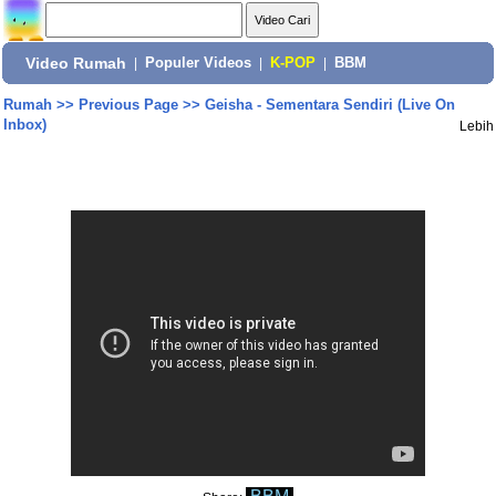
Video Rumah
|
Populer Videos
|
K-POP
|
BBM
Rumah
>>
Previous Page
>>
Geisha - Sementara Sendiri (Live On
Inbox)
Lebih