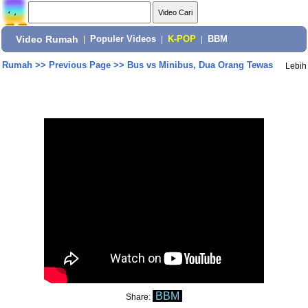
Video Rumah
|
Populer Videos
|
K-POP
|
BBM
Rumah
>>
Previous Page
>>
Bus vs Minibus, Dua Orang Tewas
Lebih
BBM
Share: