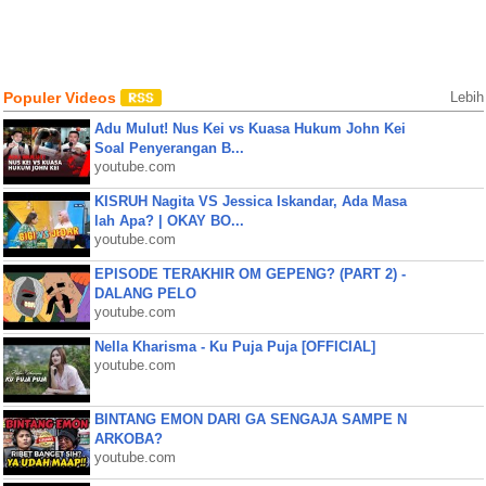
Populer Videos
Lebih
Adu Mulut! Nus Kei vs Kuasa Hukum John Kei
Soal Penyerangan B...
youtube.com
KISRUH Nagita VS Jessica Iskandar, Ada Masa
lah Apa? | OKAY BO...
youtube.com
EPISODE TERAKHIR OM GEPENG? (PART 2) -
DALANG PELO
youtube.com
Nella Kharisma - Ku Puja Puja [OFFICIAL]
youtube.com
BINTANG EMON DARI GA SENGAJA SAMPE N
ARKOBA?
youtube.com