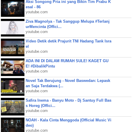
Aksi Songong Pria ini yang Bikin Tim Prabu K
esal - 86
youtube.com
Ziva Magnolya - Tak Sanggup Melupa #Terlanj
urMencinta (Offici...
youtube.com
Video Detik detik Prajurit TNI Hadang Tank Isra
el
youtube.com
ADA INI DI DALAM RUMAH SULE! KAGET GU
E! #DibalikPintu
youtube.com
Novel Tak Berujung - Novel Baswedan: Lepask
an Saja Terdakwa (...
youtube.com
Safira Inema - Banyu Moto - Dj Santuy Full Bas
s Horeg (Offici...
youtube.com
NOAH - Kala Cinta Menggoda (Official Music Vi
deo)
youtube.com