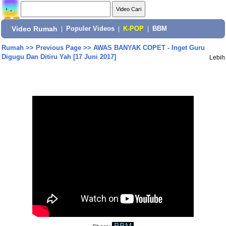
Video Rumah
|
Populer Videos
|
K-POP
|
BBM
Rumah
>>
Previous Page
>>
AWAS BANYAK COPET - Inget Guru
Digugu Dan Ditiru Yah [17 Juni 2017]
Lebih