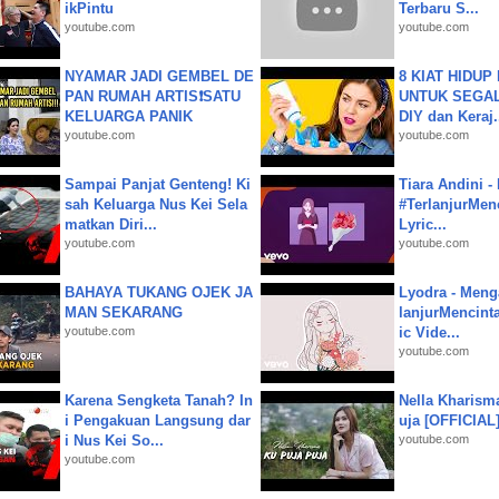
ikPintu
Terbaru S...
youtube.com
youtube.com
NYAMAR JADI GEMBEL DE
8 KIAT HIDUP
PAN RUMAH ARTIS❗SATU
UNTUK SEGALA
KELUARGA PANIK
DIY dan Keraj.
youtube.com
youtube.com
Sampai Panjat Genteng! Ki
Tiara Andini -
sah Keluarga Nus Kei Sela
#TerlanjurMenc
matkan Diri...
Lyric...
youtube.com
youtube.com
BAHAYA TUKANG OJEK JA
Lyodra - Meng
MAN SEKARANG
lanjurMencinta 
youtube.com
ic Vide...
youtube.com
Karena Sengketa Tanah? In
Nella Kharism
i Pengakuan Langsung dar
uja [OFFICIAL
i Nus Kei So...
youtube.com
youtube.com