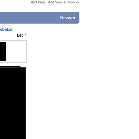
Start Page
|
Add Search Provider
Nawwa
tebakan
Lebih