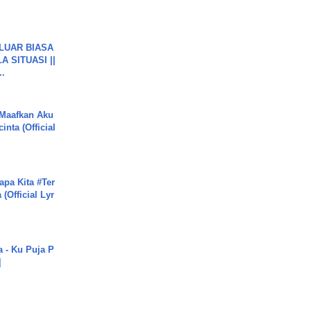
 LUAR BIASA
 SITUASI ||
..
 Maafkan Aku
inta (Official
apa Kita #Ter
(Official Lyr
a - Ku Puja P
]