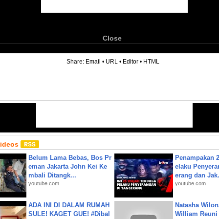
Close
6
Share:
Email
•
URL
•
Editor
•
HTML
Videos
Belum Lama Bebas, Bos Pr
Penampakan 2
eman Jakarta John Kei Ke
elaku Penyera
mbali Ditangk...
erang dan Jak.
youtube.com
youtube.com
ADA INI DI DALAM RUMAH
Natasha Wilon
SULE! KAGET GUE! #Dibal
William Reuni 