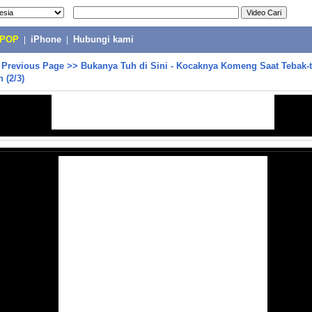
-POP
|
iPhone
|
Hubungi kami
>
Previous Page
>>
Bukanya Tuh di Sini - Kocaknya Komeng Saat Tebak-
 (2/3)