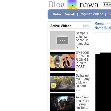
Video Rumah
|
Populer Videos
|
K
Rumah
>
Active Videos
Lebih
Nama Buah
Sampai L
antunkan
Adzan! Ir
manputra
S...
EPISODE
TERAKHI
R OM GE
PENG?
(PART
2)...
Safira Ine
ma - Bany
u Moto -
Dj Sant
u...
Aksi Song
ong Pria i
ni yang Bi
kin Tim...