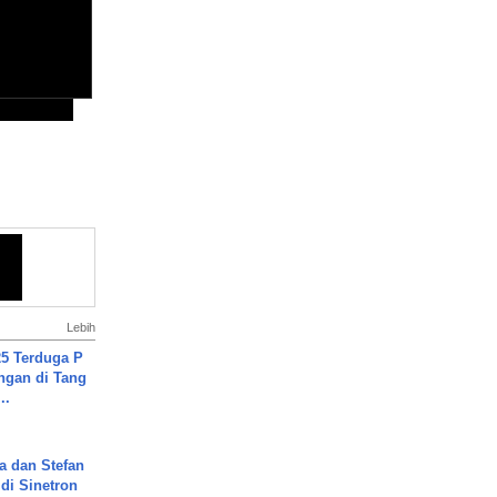
Lebih
5 Terduga P
ngan di Tang
..
a dan Stefan
di Sinetron