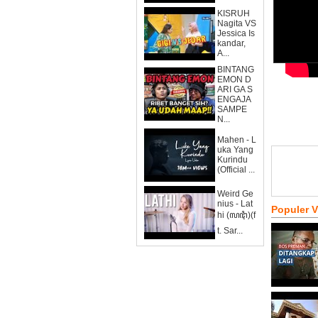
KISRUH
Nagita VS
Jessica Is
kandar,
A...
BINTANG
EMON D
ARI GA S
ENGAJA
SAMPE
N...
Mahen - L
uka Yang
Kurindu
(Official ...
Weird Ge
nius - Lat
Populer 
hi (ꦭꦛꦶ)(f
t. Sar...