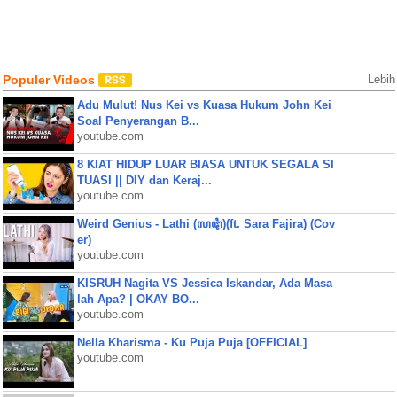
Populer Videos
Lebih
Adu Mulut! Nus Kei vs Kuasa Hukum John Kei
Soal Penyerangan B...
youtube.com
8 KIAT HIDUP LUAR BIASA UNTUK SEGALA SI
TUASI || DIY dan Keraj...
youtube.com
Weird Genius - Lathi (ꦭꦛꦶ)(ft. Sara Fajira) (Cov
er)
youtube.com
KISRUH Nagita VS Jessica Iskandar, Ada Masa
lah Apa? | OKAY BO...
youtube.com
Nella Kharisma - Ku Puja Puja [OFFICIAL]
youtube.com