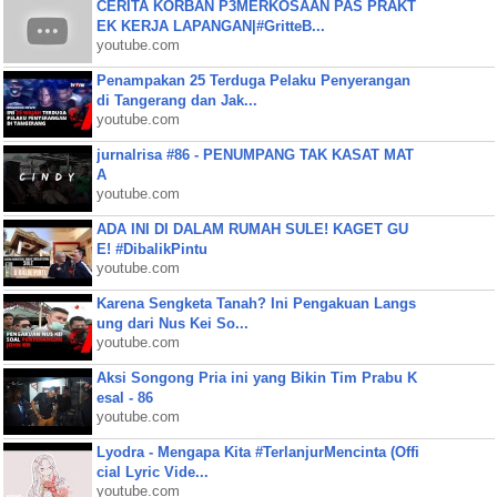
CERITA KORBAN P3MERKOSAAN PAS PRAKT
EK KERJA LAPANGAN|#GritteB...
youtube.com
Penampakan 25 Terduga Pelaku Penyerangan
di Tangerang dan Jak...
youtube.com
jurnalrisa #86 - PENUMPANG TAK KASAT MAT
A
youtube.com
ADA INI DI DALAM RUMAH SULE! KAGET GU
E! #DibalikPintu
youtube.com
Karena Sengketa Tanah? Ini Pengakuan Langs
ung dari Nus Kei So...
youtube.com
Aksi Songong Pria ini yang Bikin Tim Prabu K
esal - 86
youtube.com
Lyodra - Mengapa Kita #TerlanjurMencinta (Offi
cial Lyric Vide...
youtube.com