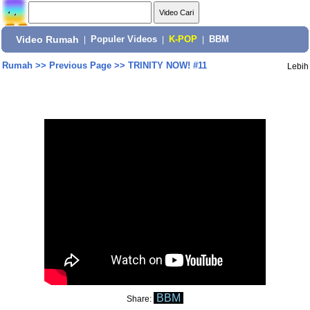
Video Rumah
|
Populer Videos
|
K-POP
|
BBM
Rumah
>>
Previous Page
>>
TRINITY NOW! #11
Lebih
BBM
Share: