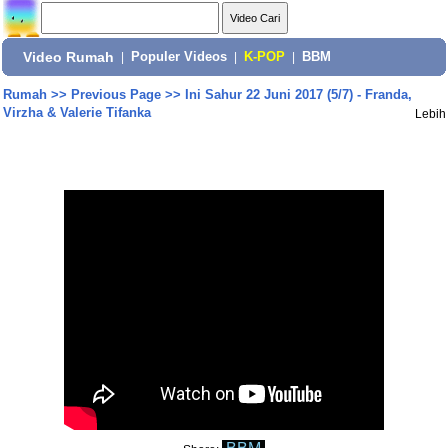
Video Rumah
|
Populer Videos
|
K-POP
|
BBM
Rumah
>>
Previous Page
>>
Ini Sahur 22 Juni 2017 (5/7) - Franda,
Virzha & Valerie Tifanka
Lebih