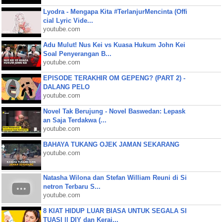
Lyodra - Mengapa Kita #TerlanjurMencinta (Offi
cial Lyric Vide...
youtube.com
Adu Mulut! Nus Kei vs Kuasa Hukum John Kei
Soal Penyerangan B...
youtube.com
EPISODE TERAKHIR OM GEPENG? (PART 2) -
DALANG PELO
youtube.com
Novel Tak Berujung - Novel Baswedan: Lepask
an Saja Terdakwa (...
youtube.com
BAHAYA TUKANG OJEK JAMAN SEKARANG
youtube.com
Natasha Wilona dan Stefan William Reuni di Si
netron Terbaru S...
youtube.com
8 KIAT HIDUP LUAR BIASA UNTUK SEGALA SI
TUASI || DIY dan Keraj...