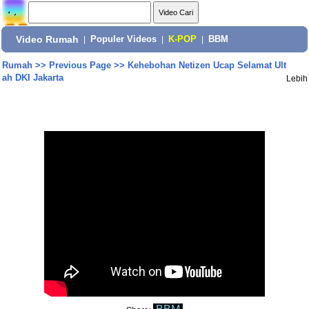
Video Rumah
|
Populer Videos
|
K-POP
|
BBM
Rumah
>>
Previous Page
>>
Kehebohan Netizen Ucap Selamat Ult
ah DKI Jakarta
Lebih