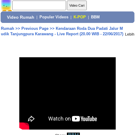
Video Rumah
|
Populer Videos
|
K-POP
|
BBM
Rumah
>>
Previous Page
>>
Kendaraan Roda Dua Padati Jalur M
udik Tanjungpura Karawang - Live Report (20.00 WIB - 22/06/2017)
Lebih