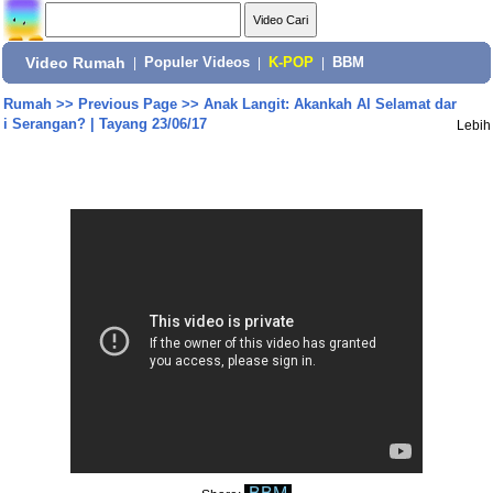
Video Rumah
|
Populer Videos
|
K-POP
|
BBM
Rumah
>>
Previous Page
>>
Anak Langit: Akankah Al Selamat dar
i Serangan? | Tayang 23/06/17
Lebih