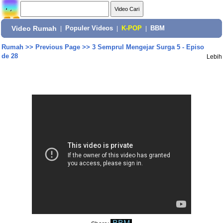
Video Rumah
|
Populer Videos
|
K-POP
|
BBM
Rumah
>>
Previous Page
>>
3 Semprul Mengejar Surga 5 - Episo
de 28
Lebih