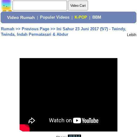
Video Rumah
|
Populer Videos
|
K-POP
|
BBM
Rumah
>>
Previous Page
>>
Ini Sahur 23 Juni 2017 (5/7) - Twindy,
Twinda, Indah Permatasari & Abdur
Lebih