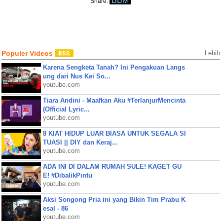
BBM
Share:
Populer Videos
Lebih
Karena Sengketa Tanah? Ini Pengakuan Langs
ung dari Nus Kei So...
youtube.com
Tiara Andini - Maafkan Aku #TerlanjurMencinta
(Official Lyric...
youtube.com
8 KIAT HIDUP LUAR BIASA UNTUK SEGALA SI
TUASI || DIY dan Keraj...
youtube.com
ADA INI DI DALAM RUMAH SULE! KAGET GU
E! #DibalikPintu
youtube.com
Aksi Songong Pria ini yang Bikin Tim Prabu K
esal - 86
youtube.com