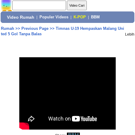
Video Rumah
|
Populer Videos
|
K-POP
|
BBM
Rumah
>>
Previous Page
>>
Timnas U-19 Hempaskan Malang Uni
ted 5 Gol Tanpa Balas
Lebih