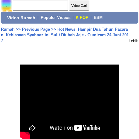
Video Rumah
|
Populer Videos
|
K-POP
|
BBM
Rumah
>>
Previous Page
>>
Hot News! Hampir Dua Tahun Pacara
n, Kebiasaan Syahnaz ini Sulit Diubah Jeje - Cumicam 24 Juni 201
7
Lebih