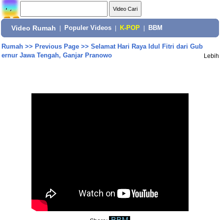
Video Rumah
|
Populer Videos
|
K-POP
|
BBM
Rumah
>>
Previous Page
>>
Selamat Hari Raya Idul Fitri dari Gub
ernur Jawa Tengah, Ganjar Pranowo
Lebih