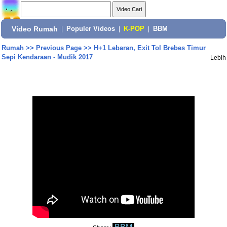
Video Rumah
|
Populer Videos
|
K-POP
|
BBM
Rumah
>>
Previous Page
>>
H+1 Lebaran, Exit Tol Brebes Timur
Sepi Kendaraan - Mudik 2017
Lebih