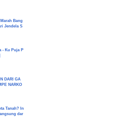
 Marah Bang
ari Jendela S
.
a - Ku Puja P
]
N DARI GA
MPE NARKO
ta Tanah? In
Langsung dar