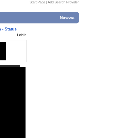
Start Page
|
Add Search Provider
Nawwa
 - Status
Lebih