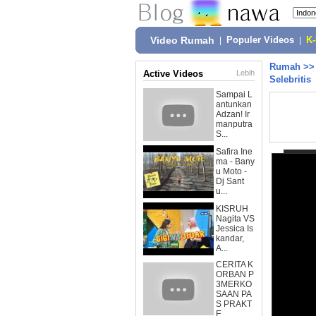
Video Rumah
|
Populer Videos
|
K
Rumah
>
Active Videos
Lebih
Selebritis
Sampai L
antunkan
Adzan! Ir
manputra
S...
Safira Ine
ma - Bany
u Moto -
Dj Sant
u...
KISRUH
Nagita VS
Jessica Is
kandar,
A...
CERITA K
ORBAN P
3MERKO
SAAN PA
S PRAKT
E...