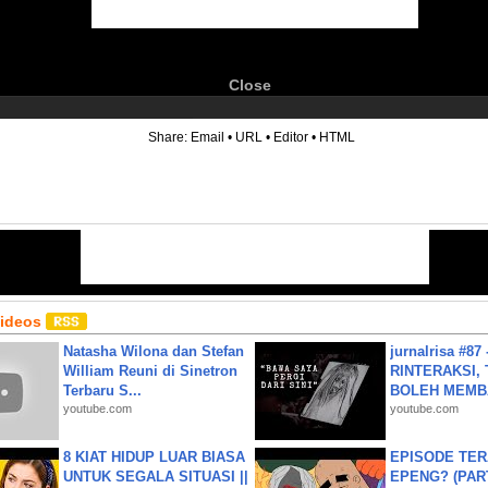
Close
6
Share:
Email
•
URL
•
Editor
•
HTML
Videos
Natasha Wilona dan Stefan
jurnalrisa #8
William Reuni di Sinetron
RINTERAKSI, 
Terbaru S...
BOLEH MEMBA
youtube.com
youtube.com
8 KIAT HIDUP LUAR BIASA
EPISODE TER
UNTUK SEGALA SITUASI ||
EPENG? (PART