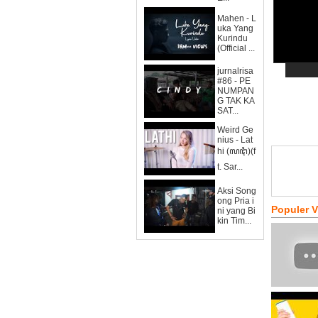
Mahen - L
uka Yang
Kurindu
(Official ...
jurnalrisa
#86 - PE
NUMPAN
G TAK KA
SAT...
Weird Ge
nius - Lat
hi (ꦭꦛꦶ)(f
t. Sar...
Aksi Song
ong Pria i
Populer 
ni yang Bi
kin Tim...