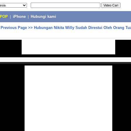
-POP
|
iPhone
|
Hubungi kami
>
Previous Page
>>
Hubungan Nikita Willy Sudah Direstui Oleh Orang Tua