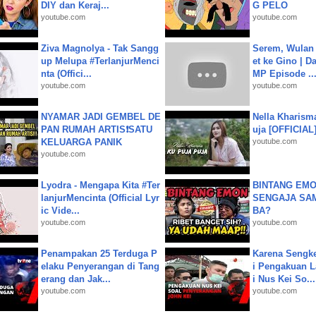
DIY dan Keraj...
G PELO
youtube.com
youtube.com
Ziva Magnolya - Tak Sangg
Serem, Wulan
up Melupa #TerlanjurMenci
et ke Gino | D
nta (Offici...
MP Episode ..
youtube.com
youtube.com
NYAMAR JADI GEMBEL DE
Nella Kharism
PAN RUMAH ARTIS❗SATU
uja [OFFICIAL
KELUARGA PANIK
youtube.com
youtube.com
Lyodra - Mengapa Kita #Ter
BINTANG EMO
lanjurMencinta (Official Lyr
SENGAJA SA
ic Vide...
BA?
youtube.com
youtube.com
Penampakan 25 Terduga P
Karena Sengke
elaku Penyerangan di Tang
i Pengakuan 
erang dan Jak...
i Nus Kei So...
youtube.com
youtube.com