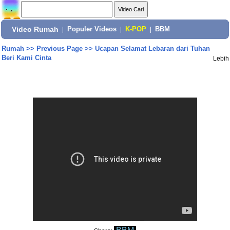
Video Rumah
|
Populer Videos
|
K-POP
|
BBM
Rumah
>>
Previous Page
>>
Ucapan Selamat Lebaran dari Tuhan
Beri Kami Cinta
Lebih