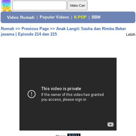
Video Rumah
|
Populer Videos
|
K-POP
|
BBM
Rumah
>>
Previous Page
>>
Anak Langit: Sasha dan Rimba Beker
jasama | Episode 214 dan 215
Lebih