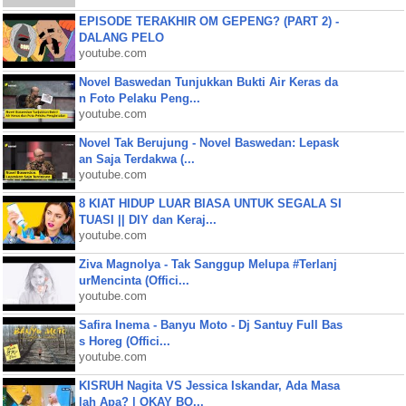
EPISODE TERAKHIR OM GEPENG? (PART 2) -
DALANG PELO
youtube.com
Novel Baswedan Tunjukkan Bukti Air Keras da
n Foto Pelaku Peng...
youtube.com
Novel Tak Berujung - Novel Baswedan: Lepask
an Saja Terdakwa (...
youtube.com
8 KIAT HIDUP LUAR BIASA UNTUK SEGALA SI
TUASI || DIY dan Keraj...
youtube.com
Ziva Magnolya - Tak Sanggup Melupa #Terlanj
urMencinta (Offici...
youtube.com
Safira Inema - Banyu Moto - Dj Santuy Full Bas
s Horeg (Offici...
youtube.com
KISRUH Nagita VS Jessica Iskandar, Ada Masa
lah Apa? | OKAY BO...