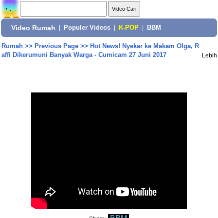
Video Rumah
|
Populer Videos
|
K-POP
|
BBM
Rumah
>>
Previous Page
>>
Hot News! Nyekar ke Makam Olga, R
affi Dikerumuni Banyak Warga - Cumicam 27 Juni 2017
Lebih